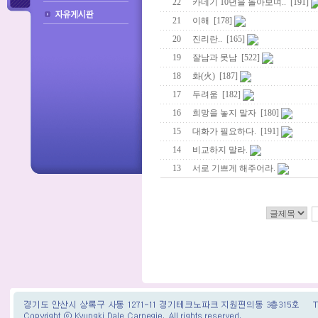
22
카네기 10년을 돌아보며..
[191]
21
이해
[178]
20
진리란..
[165]
19
잘남과 못남
[522]
18
화(火)
[187]
17
두려움
[182]
16
희망을 놓지 말자
[180]
15
대화가 필요하다.
[191]
14
비교하지 말라.
13
서로 기쁘게 해주어라.